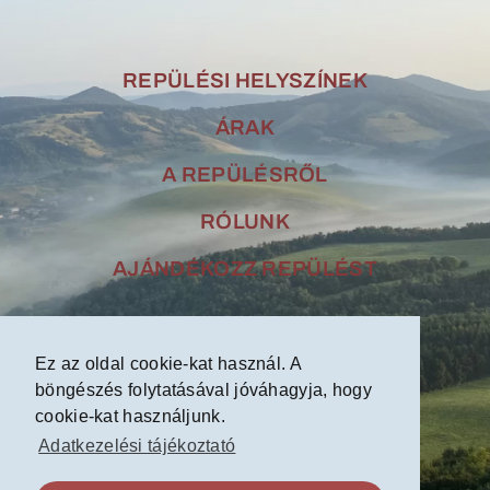
REPÜLÉSI HELYSZÍNEK
ÁRAK
A REPÜLÉSRŐL
RÓLUNK
AJÁNDÉKOZZ REPÜLÉST
Kapcsolat
Ez az oldal cookie-kat használ. A
böngészés folytatásával jóváhagyja, hogy
cookie-kat használjunk.
Adatkezelési tájékoztató