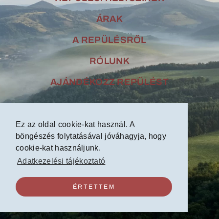
ÁRAK
A REPÜLÉSRŐL
RÓLUNK
AJÁNDÉKOZZ REPÜLÉST
Kapcsolat
Ez az oldal cookie-kat használ. A
böngészés folytatásával jóváhagyja, hogy
cookie-kat használjunk.
Adatkezelési tájékoztató
készítette:
ÉRTETTEM