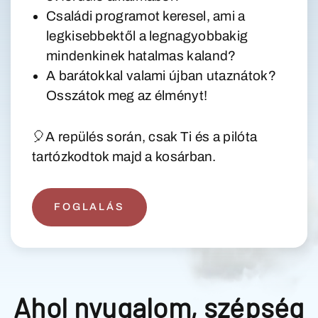
Családi programot keresel, ami a
legkisebbektől a legnagyobbakig
REPÜLÉSI HELYSZÍNEK
mindenkinek hatalmas kaland?
A barátokkal valami újban utaznátok?
ÁRAK
Osszátok meg az élményt!
A REPÜLÉSRŐL
🎈A repülés során, csak Ti és a pilóta
tartózkodtok majd a kosárban.
RÓLUNK
AJÁNDÉKOZZ REPÜLÉST
FOGLALÁS
FOGLALÁS
Ahol nyugalom, szépség