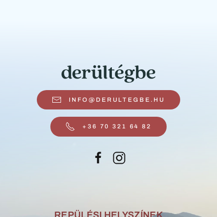
INFO@DERULTEGBE.HU
+36 70 321 64 82
REPÜLÉSI HELYSZÍNEK