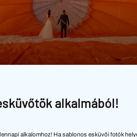
esküvőtök alkalmából!
nnapi alkalomhoz! Ha sablonos esküvői fotók hely