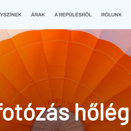
LYSZÍNEK
ÁRAK
A REPÜLÉSRŐL
RÓLUNK
LÉSRŐL
RÓLUNK
AJÁNDÉKOZZ REPÜLÉST
fotózás hőlég