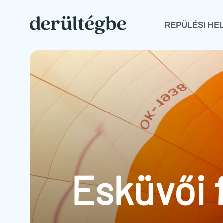
REPÜLÉSI HE
REPÜLÉSI HELYSZÍNEK
ÁRAK
A REPÜ
Esküvői 